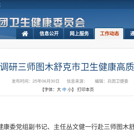
览
信息公开
网上服务
工作动态
调研三师图木舒克市卫生健康高
发布时间：25年06月30日
信息来源：
编辑：兵团卫健委
【字体：
大
中
小
】
打印本页
健康委党组副书记、主任丛文健一行赴三师图木