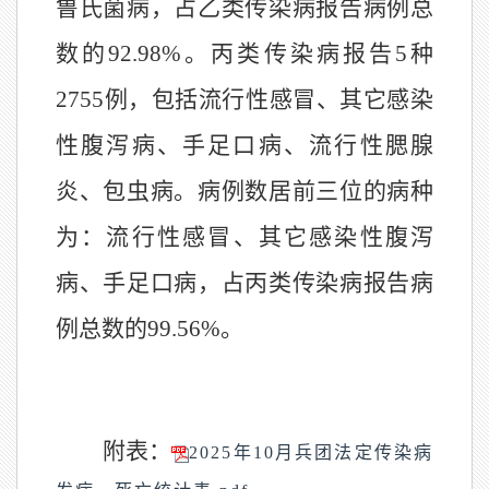
鲁氏菌病
，
占乙类传染病报告病例总
数的
92.98
%
。丙类传染病报告
5
种
2755
例，
包括
流行性感冒、其它感染
性腹泻病、手足口病、流行性腮腺
炎
、
包虫病
。
病例数居前三位的病种
为：
流行性感冒
、
其它感染性腹泻
病、
手足口病
，占丙类传染病报告病
例总数的
99.56
%
。
附表
：
2025年10月兵团法定传染病