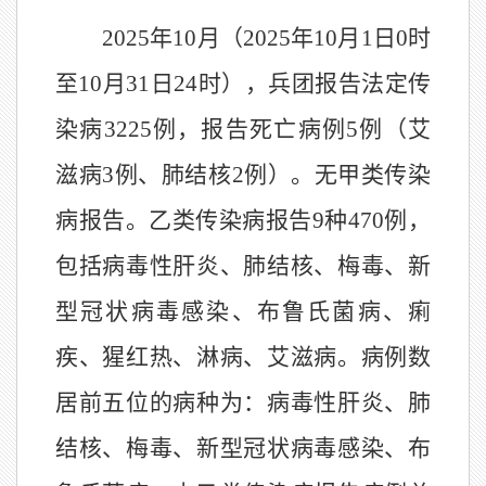
202
5
年
10
月（
202
5
年
10
月
1
日
0
时
至
10
月
31
日
24
时），兵团报告法定传
染病
3225
例，报告死亡病例
5
例（
艾
滋病
3
例
、
肺结核
2
例）。无甲类传染
病报告。乙类传染病报告
9
种
470
例
，
包括病毒性肝炎、肺结核
、
梅毒
、
新
型冠状病毒感染
、布鲁氏菌病、
痢
疾、猩红热、淋病、艾滋病
。病例数
居前五位的病种为：
病毒性肝炎、肺
结核、
梅毒
、新型冠状病毒感染、
布