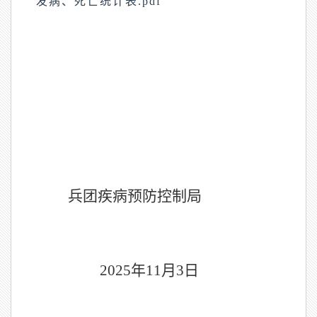
发病、死亡统计表.pdf
兵团疾病预防控制局
202
5
年
11
月
3
日