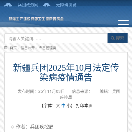
兵团政务网
无障碍浏览
搜索
首页
/
信息公开
/
应急管理类
新疆兵团2025年10月法定传
染病疫情通告
发布时间：25年11月03日
信息来源：
编辑：兵团
疾控局
【字体：
大
中
小
】
打印本页
作者：兵团疾控局