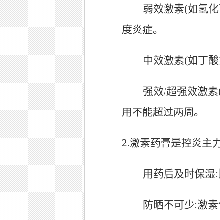
弱效激素
(
如氢化
度炎症。
中效激素
(
如丁酸
强效
/
超强效激素
用不能超过两周。
2.
激素药膏是控炎主
用药后及时保湿
:
防晒不可少
:
激素