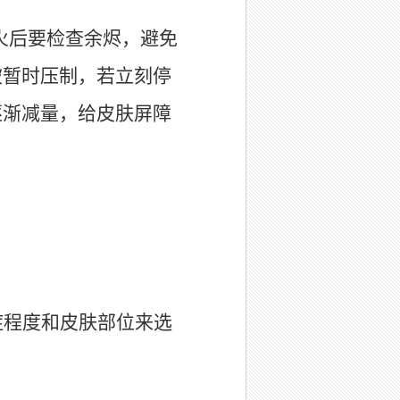
火后要检查余烬，避免
被暂时压制，若立刻停
逐渐减量，给皮肤屏障
症程度和皮肤部位来选