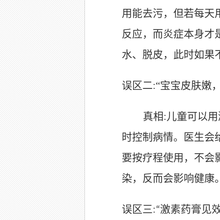
用能去污，但若每天
反应，而炎症本身才
水、脱皮，此时如果
误区二
:“
宝宝皮肤嫩
真相
:
儿童可以用
时控制病情。医生会
要按疗程使用，不会
染，反而会影响健康
误区三
:
激素药膏见效
“