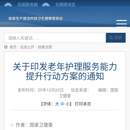
兵团政务网
无障碍浏览
搜索
首页
/
信息公开
/
政策法规
关于印发老年护理服务能力
提升行动方案的通知
发布时间：25年12月22日
信息来源：
编辑：国家
卫健委
【字体：
大
中
小
】
打印本页
作者：国家卫健委