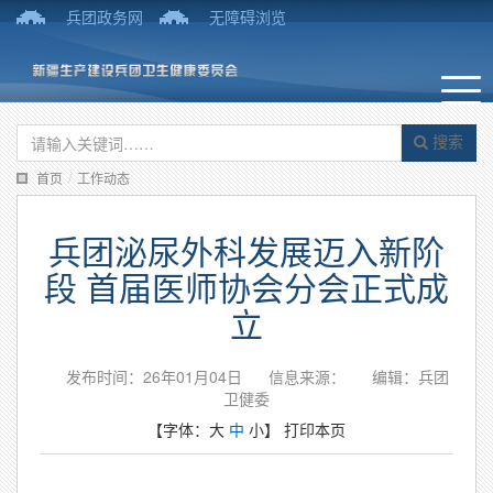
兵团政务网
无障碍浏览
搜索
首页
/
工作动态
兵团泌尿外科发展迈入新阶
段 首届医师协会分会正式成
立
发布时间：26年01月04日
信息来源：
编辑：兵团
卫健委
【字体：
大
中
小
】
打印本页