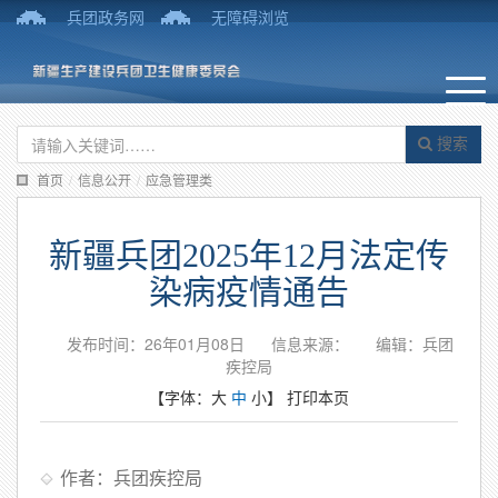
兵团政务网
无障碍浏览
搜索
首页
/
信息公开
/
应急管理类
新疆兵团2025年12月法定传
染病疫情通告
发布时间：26年01月08日
信息来源：
编辑：兵团
疾控局
【字体：
大
中
小
】
打印本页
作者：兵团疾控局