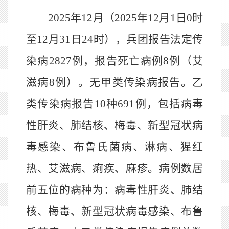
202
5
年
12
月（
202
5
年
12
月
1
日
0
时
至
12
月
31
日
24
时），兵团报告法定传
染病
2827
例，报告死亡病例
8
例（
艾
滋病
8
例
）。无甲类传染病报告。乙
类传染病报告
10
种
691
例，包括病毒
性肝炎、肺结核
、
梅毒
、
新型冠状病
毒感染
、布鲁氏菌病、
淋病、猩红
热、艾滋病、痢疾、麻疹
。病例数居
前五位的病种为：病毒性肝炎、肺结
核、
梅毒
、新型冠状病毒感染、布鲁