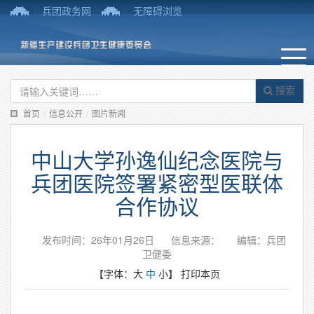
兵团政务网
无障碍浏览
搜索
首页
/
信息公开
/
图片新闻
中山大学孙逸仙纪念医院与
兵团医院签署紧密型医联体
合作协议
发布时间：26年01月26日
信息来源：
编辑：兵团
卫健委
【字体：
大
中
小
】
打印本页