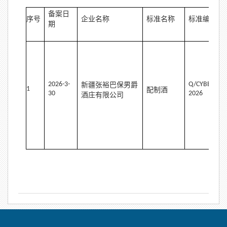
备案日
序号
企业名称
标准名称
标准编号
期
2
02
6
-
3-
Q
/
CYBB0001
新疆张裕巴保男爵
1
配制酒
30
2026
酒庄
有限公司