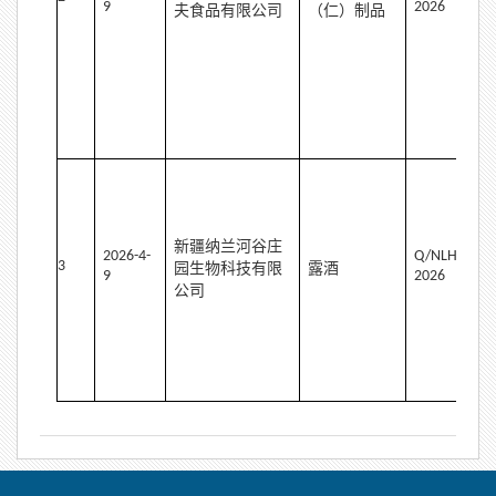
9
202
6
夫食品有限公司
（仁）制品
新疆纳兰河谷庄
2
02
6
-
4-
Q
/NLHG0002
3
园生物科技有限
露酒
9
202
6
公司