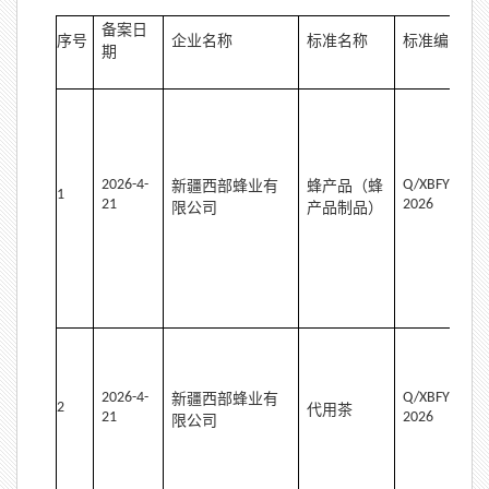
备案日
序号
企业名称
标准名称
标准编号
期
2
02
6
-
4-
Q
/X
BFY
0
001
S
新疆西部蜂业有
蜂产品（蜂
1
21
202
6
限公司
产品制品）
2
02
6
-
4-
Q
/X
BFY
0
002
S
新疆西部蜂业有
2
代用茶
21
202
6
限公司