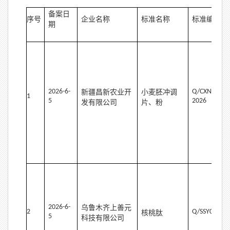
备案日
序号
企业名称
标准名称
标准编号
期
2026-6-
Q/CXNY0004
新疆昌新农业开
小麦胚冲调
1
5
2026
发有限公司
片、粉
2
026-6-
乌鲁木齐上善元
2
Q/
SSY
0004S-
核桃肽
5
科技有限公司